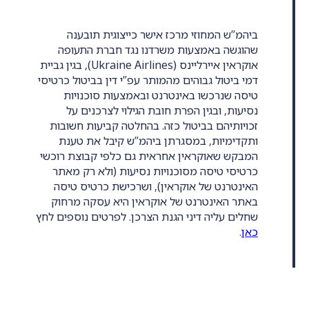
ביהמ”ש המחוזי מרכז אישר כייצוגית תובענה
שהוגשה באמצעות משרדנו נגד חברת התעופה
אוקראין איירליינס (Ukraine Airlines), בגין גביית
דמי ביטול גבוהים מהמותר עפ”י דין בביטול כרטיסי
טיסה שנרכשו באינטרנט ובאמצעות סוכנויות
נסיעות, ובגין הפרת חובת הגילוי לצרכנים על
זכויותיהם בביטול כזה. בהחלטה קביעות חשובות
ותקדימיות, במסגרתן ביהמ”ש קיבל את טענת
המבקש שאוקראין אחראית גם כלפי קבוצת רוכשי
כרטיסי טיסה מסוכנויות נסיעות (ולא רק מאתר
האינטרנט של אוקראין), ושרכישת כרטיס טיסה
באתר האינטרנט של אוקראין היא עסקה מרחוק
שחלים עליה דיני הגנת הצרכן. לפרטים נוספים לחץ
כאן
.