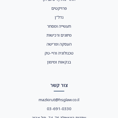
פרויקטים
נדל"ן
תעשייה ומסחר
מיזוגים ורכישות
העסקה ופרישה
טכנולוגיה והיי-טק
בנקאות ומימון
צור קשר
mazkirut@hsglaw.co.il
03-691-0330
שדרות רוטשילד 74-76, תל אביב